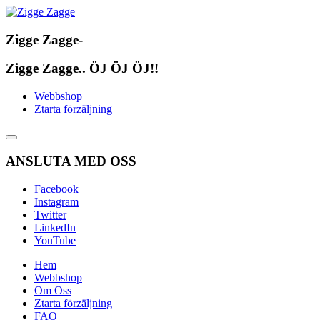
Zigge Zagge-
Zigge Zagge.. ÖJ ÖJ ÖJ!!
Webbshop
Ztarta förzäljning
ANSLUTA MED OSS
Facebook
Instagram
Twitter
LinkedIn
YouTube
Hem
Webbshop
Om Oss
Ztarta förzäljning
FAQ