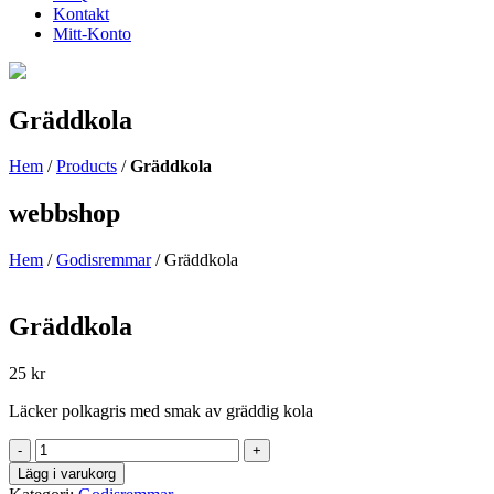
Kontakt
Mitt-Konto
Gräddkola
Hem
/
Products
/
Gräddkola
webbshop
Hem
/
Godisremmar
/ Gräddkola
Gräddkola
25
kr
Läcker polkagris med smak av gräddig kola
Gräddkola
-
+
antal
Lägg i varukorg