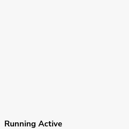
ANSLUTA MED OSS
FACEBOOK
INSTAGRAM
TWITTER
LINKEDIN
YOUTUBE
Running Active