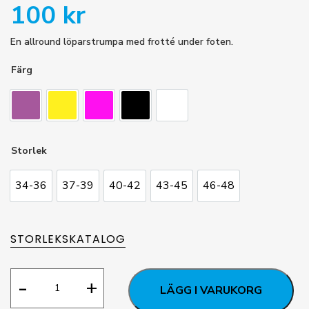
100
kr
En allround löparstrumpa med frotté under foten.
Färg
Lila
Neongul
Neonrosa
Svart
Vit
Storlek
34-36
37-39
40-42
43-45
46-48
34-36
37-39
40-42
43-45
46-48
STORLEKSKATALOG
Running
-
+
LÄGG I VARUKORG
Active