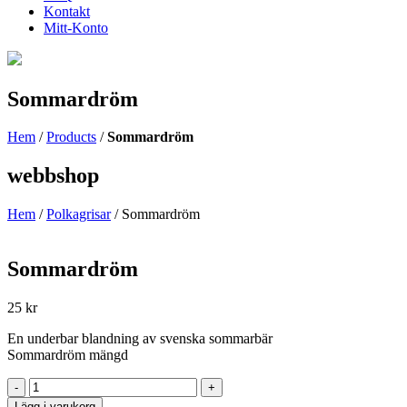
Kontakt
Mitt-Konto
Sommardröm
Hem
/
Products
/
Sommardröm
webbshop
Hem
/
Polkagrisar
/ Sommardröm
Sommardröm
25
kr
En underbar blandning av svenska sommarbär
Sommardröm mängd
Sommardröm
-
+
antal
Lägg i varukorg