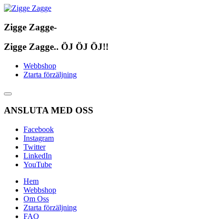
Zigge Zagge-
Zigge Zagge.. ÖJ ÖJ ÖJ!!
Webbshop
Ztarta förzäljning
ANSLUTA MED OSS
Facebook
Instagram
Twitter
LinkedIn
YouTube
Hem
Webbshop
Om Oss
Ztarta förzäljning
FAQ