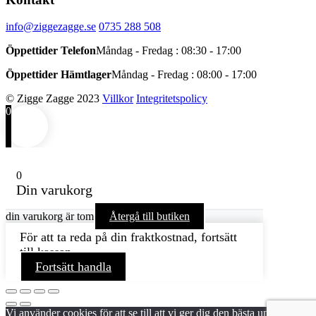
info@ziggezagge.se
0735 288 508
Öppettider Telefon
Måndag - Fredag : 08:30 - 17:00
Öppettider Hämtlager
Måndag - Fredag : 08:00 - 17:00
© Zigge Zagge 2023
Villkor
Integritetspolicy
0
0
Din varukorg
din varukorg är tom
Återgå till butiken
För att ta reda på din fraktkostnad, fortsätt
till kassan.
Fortsätt handla
Vi använder cookies för att se till att vi ger dig den bästa upplevelsen