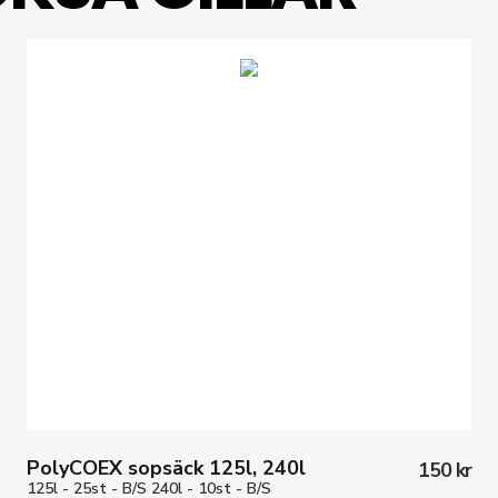
PolyCOEX sopsäck 125l, 240l
150 kr
125l - 25st - B/S 240l - 10st - B/S