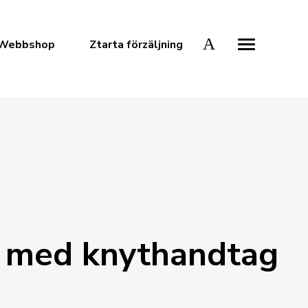
Webbshop
Ztarta förzäljning
 med knythandtag