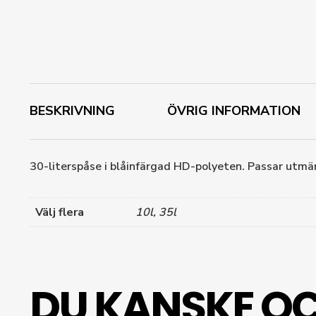
BESKRIVNING
ÖVRIG INFORMATION
30-literspåse i blåinfärgad HD-polyeten. Passar utmärk
Välj flera
10l, 35l
DU KANSKE OC