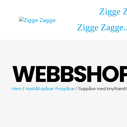
Zigge 
Zigge Zagge.
WEBBSHO
Hem
/
Hushållspåsar-Fryspåsar
/ Soppåse med knythand