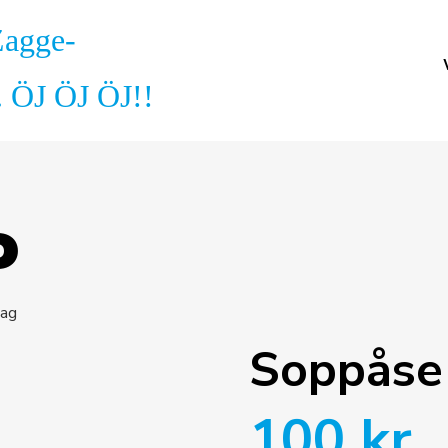
Zagge-
. ÖJ ÖJ ÖJ!!
P
tag
Soppåse
100
kr