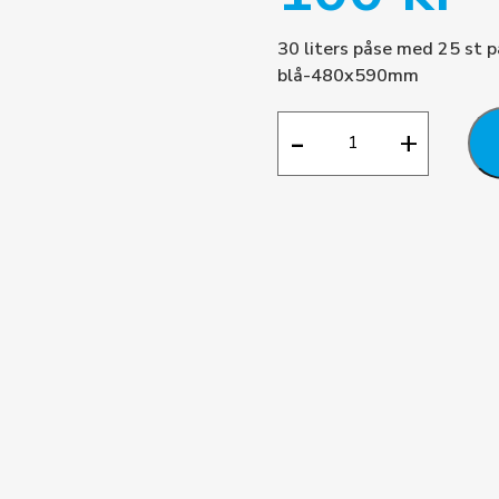
30 liters påse med 25 st på 
blå-480x590mm
Soppåse
-
+
med
knythandtag
antal