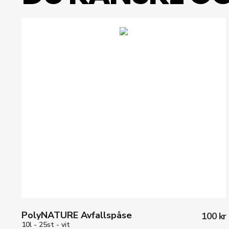
PolyNATURE Avfallspåse
100 kr
10l - 25st - vit