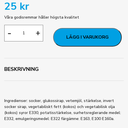
25
kr
Våra godisremmar håller högsta kvalitet
Söt
-
+
Mango
LÄGG I VARUKORG
antal
BESKRIVNING
Ingredienser: socker, glukossirap, vetemjöl, stärkelse, invert
socker sirap, vegetabiliskt fett (kokos) och vegetabilisk olja
(kokos) syror E330, potatisstärkelse, surhetsreglerande medel:
E332, emulgeringsmedel: E322 färgämne: E163, E100 E160a.