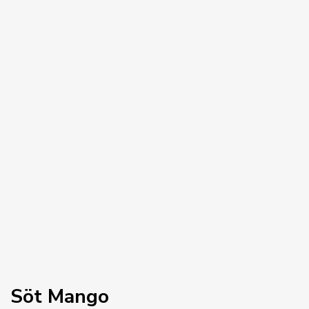
ANSLUTA MED OSS
FACEBOOK
INSTAGRAM
TWITTER
LINKEDIN
YOUTUBE
Söt Mango