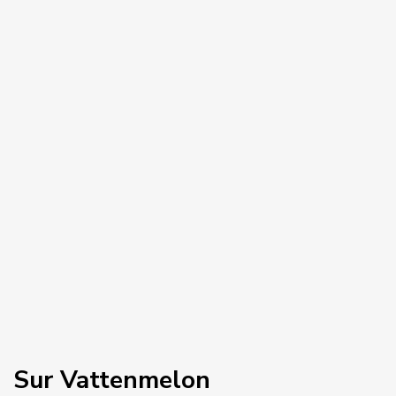
ANSLUTA MED OSS
FACEBOOK
INSTAGRAM
TWITTER
LINKEDIN
YOUTUBE
Sur Vattenmelon