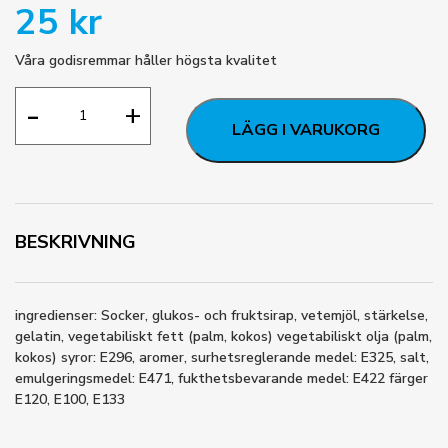
25
kr
Våra godisremmar håller högsta kvalitet
Sur
-
+
Vattenmelon
LÄGG I VARUKORG
antal
BESKRIVNING
ingredienser: Socker, glukos- och fruktsirap, vetemjöl, stärkelse,
gelatin, vegetabiliskt fett (palm, kokos) vegetabiliskt olja (palm,
kokos) syror: E296, aromer, surhetsreglerande medel: E325, salt,
emulgeringsmedel: E471, fukthetsbevarande medel: E422 färger
E120, E100, E133